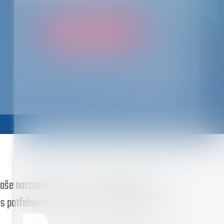
ODESLAT
še nastavení a to, co vás zajímá, řádně se
vás potřebujeme souhlas. Web bude fungovat i