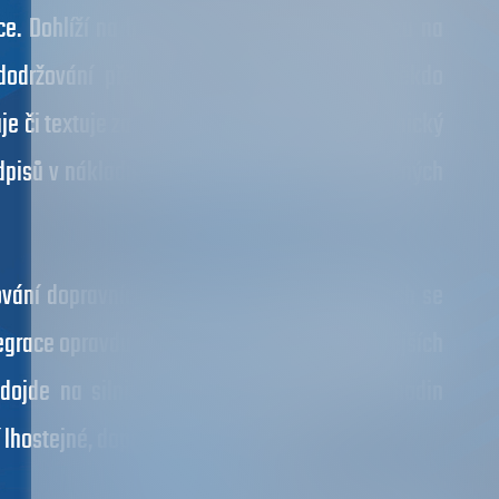
ce. Dohlíží na bezpečnost a plynulost provozu na
 dodržování předpisů, a to nejenom, zda někdo
e či textuje za jízdy, ale dohlíží také na technický
edpisů v nákladní dopravě, přepravu nebezpečných
ování dopravních nehod, v horším případě těch se
legrace opravdu neužijí, protože podle nejnovějších
dojde na silnici ke zranění a každých 19 hodin
 lhostejné, dopravák je práce pro vás.