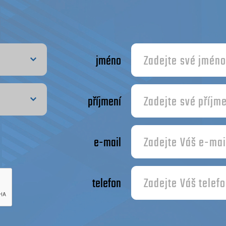
jméno
příjmení
e-mail
telefon