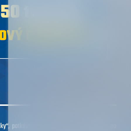
váky“, potkáváte na každé silnici od okresky po