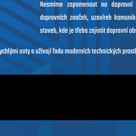
Nesmíme zapomenout na dopravní in
dopravních značek, uzavírek komunikac
staveb, kde je třeba zajistit dopravní ob
í rychlými auty a užívají řadu moderních technických prost