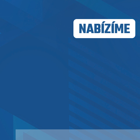
NABÍZÍME