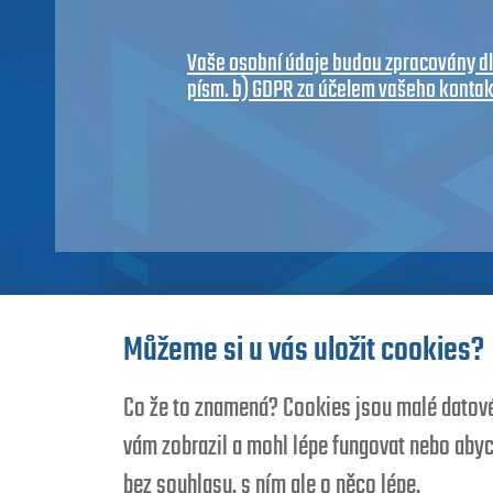
Vaše osobní údaje budou zpracovány dle 
písm. b) GDPR za účelem vašeho kontak
Můžeme si u vás uložit cookies?
Co že to znamená? Cookies jsou malé datové 
vám zobrazil a mohl lépe fungovat nebo abyc
bez souhlasu, s ním ale o něco lépe.