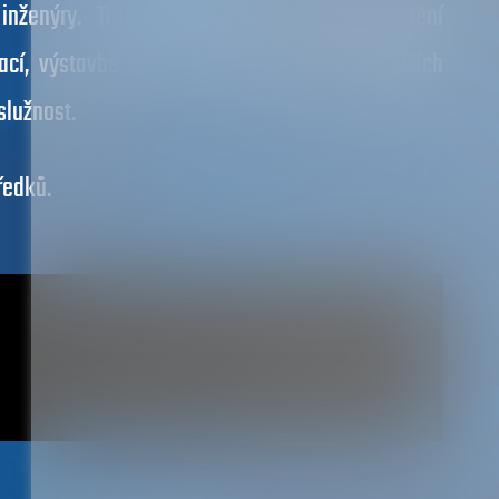
ženýry. Ti připravují stanoviska k umístění
í, výstavbě silnic a dálnic a realizaci dalších
služnost.
ředků.